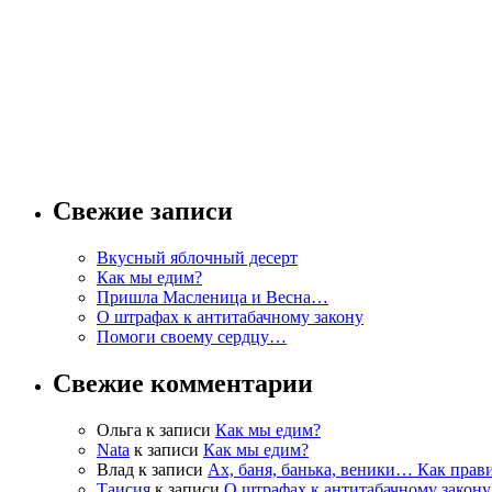
Свежие записи
Вкусный яблочный десерт
Как мы едим?
Пришла Масленица и Весна…
О штрафах к антитабачному закону
Помоги своему сердцу…
Свежие комментарии
Ольга к записи
Как мы едим?
Nata
к записи
Как мы едим?
Влад к записи
Ах, баня, банька, веники… Как прав
Таисия
к записи
О штрафах к антитабачному закону