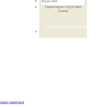
Гарантирую отсутствие
спама!
ильно париться