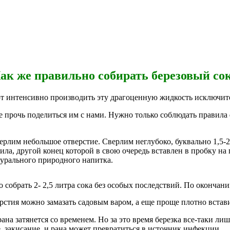
ак же правильно собирать березовый со
 интенсивно производить эту драгоценную жидкость исключител
 не прочь поделиться им с нами. Нужно только соблюдать правила
лим небольшое отверстие. Сверлим неглубоко, буквально 1,5-2 
нила, другой конец которой в свою очередь вставлен в пробку на
турального природного напитка.
 собрать 2- 2,5 литра сока без особых последствий. По окончани
ерстия можно замазать садовым варом, а еще проще плотно вста
ана затянется со временем. Но за это время березка все-таки ли
е, закисание, и рана может превратиться в источник инфекции.